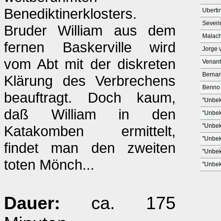
Benediktinerklosters.
Uberti
Severi
Bruder William aus dem
Malach
fernen Baskerville wird
Jorge 
vom Abt mit der diskreten
Venant
Bernar
Klärung des Verbrechens
Benno
beauftragt. Doch kaum,
''Unbek
daß William in den
''Unbek
''Unbek
Katakomben ermittelt,
''Unbek
findet man den zweiten
''Unbek
toten Mönch...
''Unbek
Dauer:
ca. 175