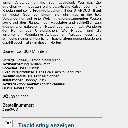
ferner Vergangenheit die Spur ausgelegt. Wer das Ziel
erreichen will, muss zahlreiche galaktische Rätsel lösen. Perry
Rhodan und seine Freunde brechen mit der STARDUST II auf,
um dieser Spur zu folgen. Sie führt u.a. in die tiefe
Vergangenheit auf eine Welt mit energiesaugenden Wesen,
sowie auf den Planeten der Mausbiber und schließlich zum
größten aller galaktischen Rätsel überhaupt - nach Wanderer,
der Heimat des Unsterblichen. Wie Rhodan und die
terranischen Raumfahrer Aufgabe um Aufgabe lösen und
schließlich einer unheimlichen Existenzform gegenüberstehen,
erzählt Josef Tratnik in diesem Hörbuch ...
Dauer:
ca. 900 Minuten
Vorlage
: Scheer, Darlton, Shols,Mahr
Textbearbeitung
: William Voltz
Sprecher
: Josef Tratnik
Executive producer
: Hans Greis, Achim Schnurrer
Technik und Musik
: Michael Sonnen
Illustrationen
: Johnny Bruck
Textredaktion Booklet
: Achim Schnurrer
Grafik
: Peter Hörndl
VÖ:
30.01.2009
Bestellnummer:
2 mp3-CD
Tracklisting anzeigen