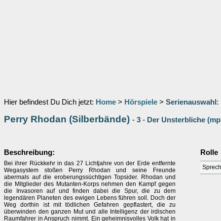
Hier befindest Du Dich jetzt:
Home
>
Hörspiele
>
Serienauswahl
:
Perry Rhodan (Silberbände)
-
3
-
Der Unsterbliche (mp
Beschreibung:
Rolle
Bei ihrer Rückkehr in das 27 Lichtjahre von der Erde entfernte
Sprech
Wegasystem stoßen Perry Rhodan und seine Freunde
abermals auf die eroberungssüchtigen Topsider. Rhodan und
die Mitglieder des Mutanten-Korps nehmen den Kampf gegen
die Invasoren auf und finden dabei die Spur, die zu dem
legendären Planeten des ewigen Lebens führen soll. Doch der
Weg dorthin ist mit tödlichen Gefahren gepflastert, die zu
überwinden den ganzen Mut und alle Intelligenz der irdischen
Raumfahrer in Anspruch nimmt. Ein geheimnisvolles Volk hat in