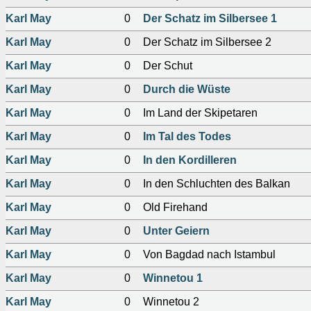
Karl May
0
Der Schatz im Silbersee 1
Karl May
0
Der Schatz im Silbersee 2
Karl May
0
Der Schut
Karl May
0
Durch die Wüste
Karl May
0
Im Land der Skipetaren
Karl May
0
Im Tal des Todes
Karl May
0
In den Kordilleren
Karl May
0
In den Schluchten des Balkan
Karl May
0
Old Firehand
Karl May
0
Unter Geiern
Karl May
0
Von Bagdad nach Istambul
Karl May
0
Winnetou 1
Karl May
0
Winnetou 2