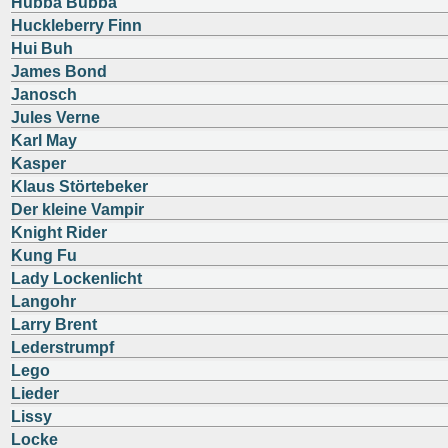
Hubba Bubba
Huckleberry Finn
Hui Buh
James Bond
Janosch
Jules Verne
Karl May
Kasper
Klaus Störtebeker
Der kleine Vampir
Knight Rider
Kung Fu
Lady Lockenlicht
Langohr
Larry Brent
Lederstrumpf
Lego
Lieder
Lissy
Locke