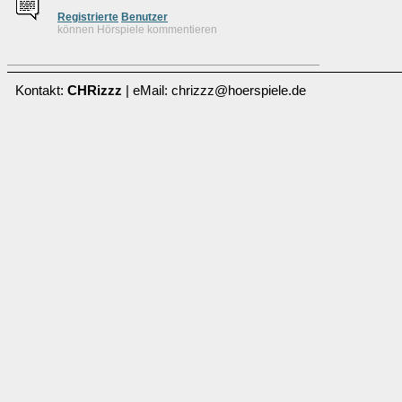
Re
g
istrierte
Benutzer
können Hörspiele kommentieren
Kontakt:
CHRizzz
| eMail: chrizzz@hoerspiele.de