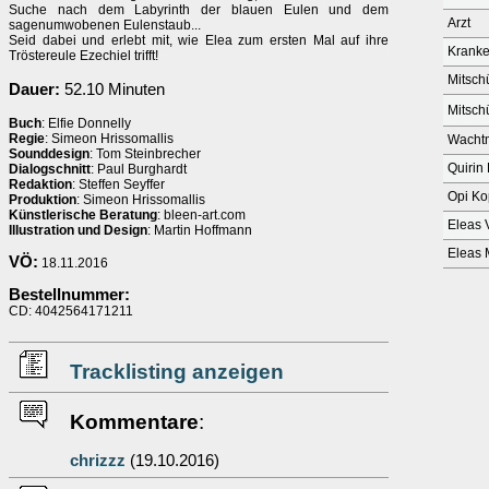
Suche nach dem Labyrinth der blauen Eulen und dem
Arzt
sagenumwobenen Eulenstaub...
Seid dabei und erlebt mit, wie Elea zum ersten Mal auf ihre
Kranke
Tröstereule Ezechiel trifft!
Mitsch
Dauer:
52.10 Minuten
Mitsch
Buch
: Elfie Donnelly
Regie
: Simeon Hrissomallis
Wachtm
Sounddesign
: Tom Steinbrecher
Quirin 
Dialogschnitt
: Paul Burghardt
Redaktion
: Steffen Seyffer
Opi Ko
Produktion
: Simeon Hrissomallis
Künstlerische Beratung
: bleen-art.com
Eleas 
Illustration und Design
: Martin Hoffmann
Eleas 
VÖ:
18.11.2016
Bestellnummer:
CD: 4042564171211
Tracklisting anzeigen
Kommentare
:
chrizzz
(19.10.2016)