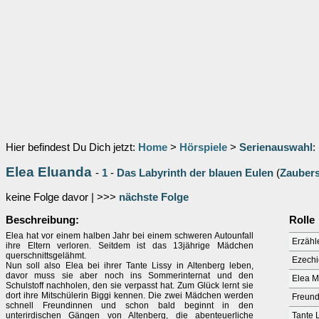
Hier befindest Du Dich jetzt:
Home
>
Hörspiele
>
Serienauswahl
:
Elea Eluanda
-
1
-
Das Labyrinth der blauen Eulen
(
Zaubers
keine Folge davor | >>>
nächste Folge
Beschreibung:
Rolle
Elea hat vor einem halben Jahr bei einem schweren Autounfall
Erzähl
ihre Eltern verloren. Seitdem ist das 13jährige Mädchen
querschnittsgelähmt.
Ezechie
Nun soll also Elea bei ihrer Tante Lissy in Altenberg leben,
davor muss sie aber noch ins Sommerinternat und den
Elea M
Schulstoff nachholen, den sie verpasst hat. Zum Glück lernt sie
dort ihre Mitschülerin Biggi kennen. Die zwei Mädchen werden
Freund
schnell Freundinnen und schon bald beginnt in den
unterirdischen Gängen von Altenberg, die abenteuerliche
Tante 