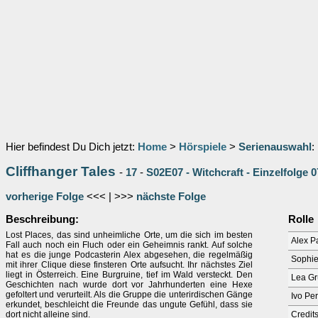
Hier befindest Du Dich jetzt:
Home
>
Hörspiele
>
Serienauswahl
:
Cliffhanger Tales
-
17
-
S02E07 - Witchcraft - Einzelfolge 0
vorherige Folge
<<< | >>>
nächste Folge
Beschreibung:
Rolle
Lost Places, das sind unheimliche Orte, um die sich im besten
Alex P
Fall auch noch ein Fluch oder ein Geheimnis rankt. Auf solche
hat es die junge Podcasterin Alex abgesehen, die regelmäßig
Sophie
mit ihrer Clique diese finsteren Orte aufsucht. Ihr nächstes Ziel
liegt in Österreich. Eine Burgruine, tief im Wald versteckt. Den
Lea Gr
Geschichten nach wurde dort vor Jahrhunderten eine Hexe
gefoltert und verurteilt. Als die Gruppe die unterirdischen Gänge
Ivo Per
erkundet, beschleicht die Freunde das ungute Gefühl, dass sie
dort nicht alleine sind.
Credit