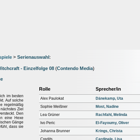
spiele
>
Serienauswahl
:
itchcraft - Einzelfolge 08
(
Contendo Media
)
ge
Rolle
Sprecher/in
sich im besten
Alex Paulokat
Dänekamp, Uta
kt. Auf solche
ie regelmäßig
Sophie Meißner
Most, Nadine
r nächstes Ziel
versteckt. Den
Lea Grüner
Rachfahl, Melinda
en eine Hexe
irdischen Gänge
Ivo Peric
El-Fayoumy, Oliver
fühl, dass sie
Johanna Brunner
Krings, Christa
Credits
Cardinale, Lisa