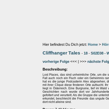
Hier befindest Du Dich jetzt:
Home
>
Hör
Cliffhanger Tales
-
18
-
S02E08 - W
vorherige Folge
<<< | >>>
nächste Fol
Beschreibung:
Lost Places, das sind unheimliche Orte, um die 
Fall auch noch ein Fluch oder ein Geheimnis ran
hat es die junge Podcasterin Alex abgesehen, d
mit ihrer Clique diese finsteren Orte aufsucht. Ih
liegt in Österreich. Eine Burgruine, tief im Wald 
Geschichten nach wurde dort vor Jahrhundert
gefoltert und verurteilt. Als die Gruppe die unter
erkundet, beschleicht die Freunde das ungute Ge
dort nicht alleine sind.