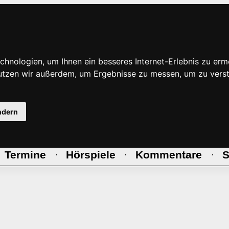
hnologien, um Ihnen ein besseres Internet-Erlebnis zu erm
nutzen wir außerdem, um Ergebnisse zu messen, um zu ve
ndern
Termine
Hörspiele
Kommentare
S
·
·
·