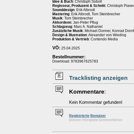
Idee & Buch
: Christoph Soboll
Regisseur, Produzent & Schnitt
: Christoph Piase
Sounddesign
: Erik Albrodt
Mastering
: Erik Albrodt, Tom Steinbrecher
Musik
: Tom Steinbrecher
Akkordeon
: Jan-Peter Pflug
Schlagzeug
: Marc A. Nathaniel
Zusätzliche Musik
: Michael Donner, Konrad Dornf
Design & Illustration
: Alexander von Wieding
Produktion & Vertrieb
: Contendo Media
VÖ:
25.04.2025
Bestellnummer:
Download: 9783967625783
Tracklisting anzeigen
Kommentare
:
Kein Kommentar gefunden!
Re
g
istrierte
Benutzer
können Hörspiele kommentieren