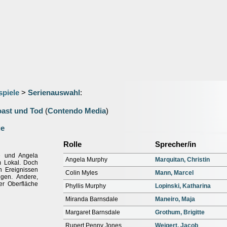
spiele
>
Serienauswahl
:
oast und Tod
(
Contendo Media
)
ge
Rolle
Sprecher/in
be und Angela
Angela Murphy
Marquitan, Christin
m Lokal. Doch
n Ereignissen
Colin Myles
Mann, Marcel
ngen. Andere,
er Oberfläche
Phyllis Murphy
Lopinski, Katharina
Miranda Barnsdale
Maneiro, Maja
Margaret Barnsdale
Grothum, Brigitte
Rupert Penny Jones
Weigert, Jacob