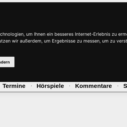
hnologien, um Ihnen ein besseres Internet-Erlebnis zu erm
nutzen wir außerdem, um Ergebnisse zu messen, um zu ve
ndern
Termine
Hörspiele
Kommentare
S
·
·
·