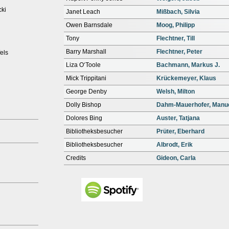
cki
Janet Leach
Mißbach, Silvia
Owen Barnsdale
Moog, Philipp
Tony
Flechtner, Till
Barry Marshall
Flechtner, Peter
els
Liza O‘Toole
Bachmann, Markus J.
Mick Trippitani
Krückemeyer, Klaus
George Denby
Welsh, Milton
Dolly Bishop
Dahm-Mauerhofer, Manu
Dolores Bing
Auster, Tatjana
Bibliotheksbesucher
Prüter, Eberhard
Bibliotheksbesucher
Albrodt, Erik
Credits
Gideon, Carla