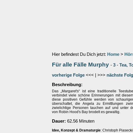
Hier befindest Du Dich jetzt:
Home
>
Hör
Für alle Fälle Murphy
-
3
-
Tea, T
vorherige Folge
<<< | >>>
nächste Fol
Beschreibung:
Das „Margaret's“ ist eine traditionelle Teestu
verbindet viele schöne Erinnerungen mit diese
diese positiven Gefühle werden von schaurige
überschattet, die Angela zu Ermittlungen zwi
zwielichtige Personen tauchen auf und unter d
von Robin Hood's Bay brodelt es gewaltig.
Dauer:
62.56 Minuten
Idee, Konzept & Dramaturgie
: Christoph Piasecki