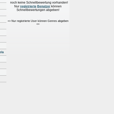
noch keine Schnellbewertung vorhanden!
Nur
re
g
istrierte
Benutzer
können
Schnellbewertungen
abgeben!
=> Nur registrierte User können Genres abgeben
<=
ela