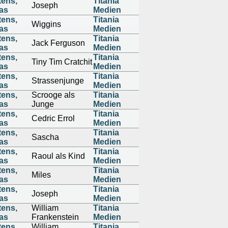
tens,
Titania
Joseph
as
Medien
tens,
Titania
Wiggins
as
Medien
tens,
Titania
Jack Ferguson
as
Medien
tens,
Titania
Tiny Tim Cratchit
as
Medien
tens,
Titania
Strassenjunge
as
Medien
tens,
Scrooge als
Titania
as
Junge
Medien
tens,
Titania
Cedric Errol
as
Medien
tens,
Titania
Sascha
as
Medien
tens,
Titania
Raoul als Kind
as
Medien
tens,
Titania
Miles
as
Medien
tens,
Titania
Joseph
as
Medien
tens,
William
Titania
as
Frankenstein
Medien
tens,
William
Titania