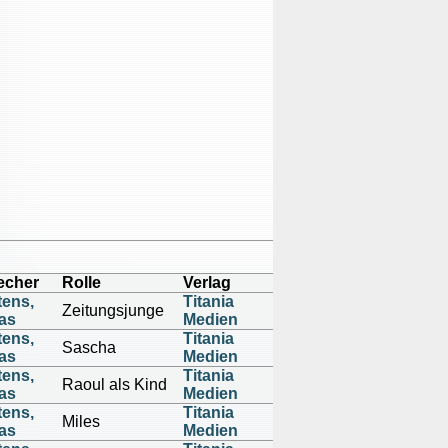
echer
Rolle
Verlag
tens,
Titania
Zeitungsjunge
as
Medien
tens,
Titania
Sascha
as
Medien
tens,
Titania
Raoul als Kind
as
Medien
tens,
Titania
Miles
as
Medien