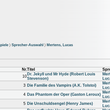
piele
〉
Sprecher-Auswahl
〉
Mertens, Lucas
Nr.
Titel
Spr
Dr. Jekyll und Mr Hyde (Robert Louis
Mer
10
Stevenson)
Luc
Mer
3
Die Familie des Vampirs (A.K. Tolstoi)
Luc
Mer
4
Das Phantom der Oper (Gaston Leroux)
Luc
Mer
5
Die Unschuldsengel (Henry James)
Luc