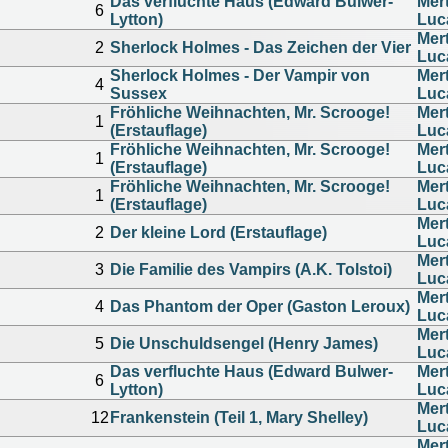
Das verfluchte Haus (Edward Bulwer-
Mer
6
Lytton)
Luc
Mer
2
Sherlock Holmes - Das Zeichen der Vier
Luc
Sherlock Holmes - Der Vampir von
Mer
4
Sussex
Luc
Fröhliche Weihnachten, Mr. Scrooge!
Mer
1
(Erstauflage)
Luc
Fröhliche Weihnachten, Mr. Scrooge!
Mer
1
(Erstauflage)
Luc
Fröhliche Weihnachten, Mr. Scrooge!
Mer
1
(Erstauflage)
Luc
Mer
2
Der kleine Lord (Erstauflage)
Luc
Mer
3
Die Familie des Vampirs (A.K. Tolstoi)
Luc
Mer
4
Das Phantom der Oper (Gaston Leroux)
Luc
Mer
5
Die Unschuldsengel (Henry James)
Luc
Das verfluchte Haus (Edward Bulwer-
Mer
6
Lytton)
Luc
Mer
12
Frankenstein (Teil 1, Mary Shelley)
Luc
Mer