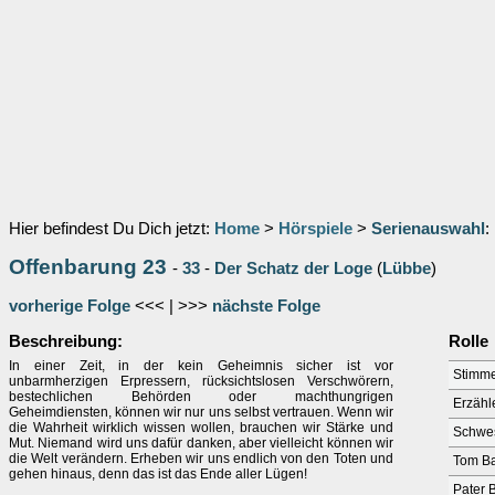
Hier befindest Du Dich jetzt:
Home
>
Hörspiele
>
Serienauswahl
:
Offenbarung 23
-
33
-
Der Schatz der Loge
(
Lübbe
)
vorherige Folge
<<< | >>>
nächste Folge
Beschreibung:
Rolle
In einer Zeit, in der kein Geheimnis sicher ist vor
Stimme
unbarmherzigen Erpressern, rücksichtslosen Verschwörern,
bestechlichen Behörden oder machthungrigen
Erzähl
Geheimdiensten, können wir nur uns selbst vertrauen. Wenn wir
die Wahrheit wirklich wissen wollen, brauchen wir Stärke und
Schwes
Mut. Niemand wird uns dafür danken, aber vielleicht können wir
die Welt verändern. Erheben wir uns endlich von den Toten und
Tom B
gehen hinaus, denn das ist das Ende aller Lügen!
Pater 