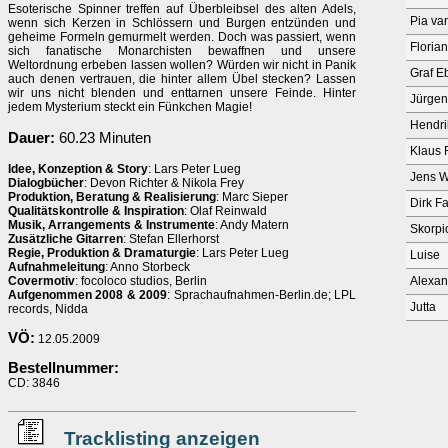
Esoterische Spinner treffen auf Überbleibsel des alten Adels,
Pia va
wenn sich Kerzen in Schlössern und Burgen entzünden und
geheime Formeln gemurmelt werden. Doch was passiert, wenn
Floria
sich fanatische Monarchisten bewaffnen und unsere
Weltordnung erbeben lassen wollen? Würden wir nicht in Panik
Graf E
auch denen vertrauen, die hinter allem Übel stecken? Lassen
wir uns nicht blenden und enttarnen unsere Feinde. Hinter
Jürgen
jedem Mysterium steckt ein Fünkchen Magie!
Hendri
Dauer:
60.23 Minuten
Klaus 
Idee, Konzeption & Story
: Lars Peter Lueg
Jens 
Dialogbücher
: Devon Richter & Nikola Frey
Produktion, Beratung & Realisierung
: Marc Sieper
Dirk F
Qualitätskontrolle & Inspiration
: Olaf Reinwald
Musik, Arrangements & Instrumente
: Andy Matern
Skorpi
Zusätzliche Gitarren
: Stefan Ellerhorst
Regie, Produktion & Dramaturgie
: Lars Peter Lueg
Luise
Aufnahmeleitung
: Anno Storbeck
Covermotiv
: focoloco studios, Berlin
Alexan
Aufgenommen 2008 & 2009
: Sprachaufnahmen-Berlin.de; LPL
Jutta
records, Nidda
VÖ:
12.05.2009
Bestellnummer:
CD: 3846
Tracklisting anzeigen