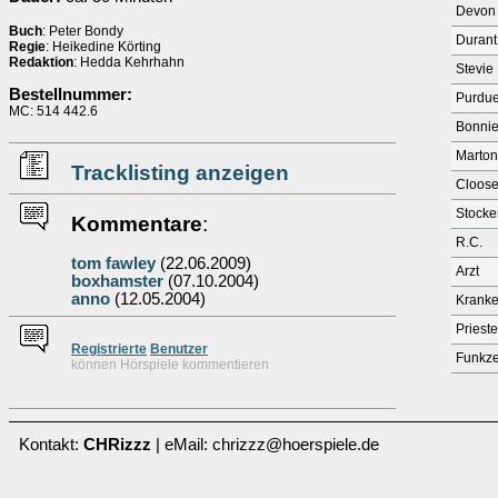
Devon 
Buch
: Peter Bondy
Durant
Regie
: Heikedine Körting
Redaktion
: Hedda Kehrhahn
Stevie
Bestellnummer:
Purdu
MC: 514 442.6
Bonnie
Marton
Tracklisting anzeigen
Cloos
Stocke
Kommentare
:
R.C.
tom fawley
(22.06.2009)
Arzt
boxhamster
(07.10.2004)
anno
(12.05.2004)
Kranke
Prieste
Re
g
istrierte
Benutzer
Funkze
können Hörspiele kommentieren
Kontakt:
CHRizzz
| eMail: chrizzz@hoerspiele.de