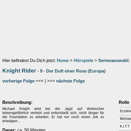
Hier befindest Du Dich jetzt:
Home
>
Hörspiele
>
Serienauswahl
:
Knight Rider
-
9
-
Der Duft einer Rose
(
Europa
)
vorherige Folge
<<< | >>>
nächste Folge
Beschreibung:
Rolle
Michael Knight wird bei der Jagd auf Verbrecher
Erzähl
lebensgefährlich verletzt und entschließt sich, nicht länger für
die Foundation zu arbeiten. Er hat nur noch einen Job zu
Michae
erledigen...
K.I.T.T.
Dauer:
ca. 50 Minuten