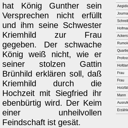
hat König Gunther sein
Aegidi
Versprechen nicht erfüllt
Journal
Schrei
und ihm seine Schwester
Hofmar
Kriemhild zur Frau
Acker
gegeben. Der schwache
Rumold
Quarti
König weiß nicht, wie er
Profos
seiner stolzen Gattin
Hofda
Brünhild erklären soll, daß
Frau
Frau
Kriemhild durch die
Holzfäl
Hochzeit mit Siegfried ihr
Mann
ebenbürtig wird. Der Keim
Ausruf
einer unheilvollen
Erzähl
Feindschaft ist gesät.