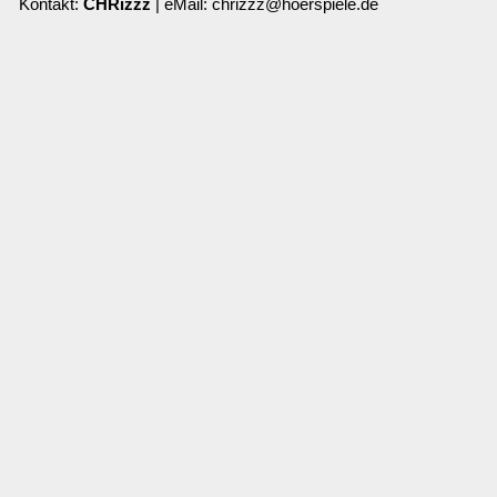
Kontakt:
CHRizzz
| eMail: chrizzz@hoerspiele.de