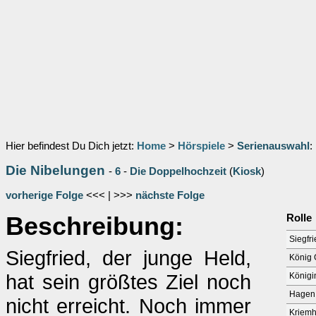
Hier befindest Du Dich jetzt:
Home
>
Hörspiele
>
Serienauswahl
:
Die Nibelungen
-
6
-
Die Doppelhochzeit
(
Kiosk
)
vorherige Folge
<<< | >>>
nächste Folge
Beschreibung:
Rolle
Siegfr
Siegfried, der junge Held,
König 
hat sein größtes Ziel noch
Königi
Hagen 
nicht erreicht. Noch immer
Kriemh