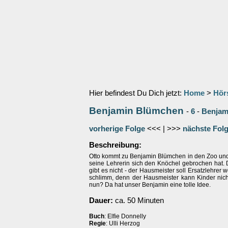
Hier befindest Du Dich jetzt:
Home
>
Hör
Benjamin Blümchen
-
6
-
Benjam
vorherige Folge
<<< | >>>
nächste Fol
Beschreibung:
Otto kommt zu Benjamin Blümchen in den Zoo und 
seine Lehrerin sich den Knöchel gebrochen hat. 
gibt es nicht - der Hausmeister soll Ersatzlehrer 
schlimm, denn der Hausmeister kann Kinder nich
nun? Da hat unser Benjamin eine tolle Idee.
Dauer:
ca. 50 Minuten
Buch
: Elfie Donnelly
Regie
: Ulli Herzog