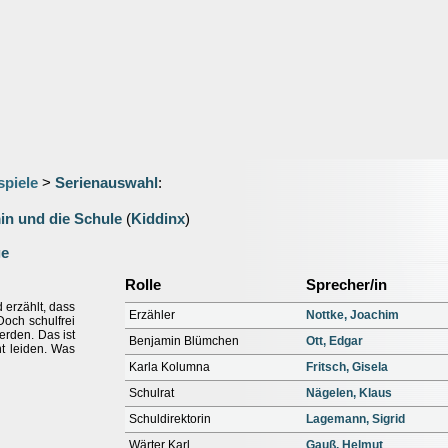
spiele
>
Serienauswahl
:
in und die Schule
(
Kiddinx
)
ge
Rolle
Sprecher/in
erzählt, dass
Erzähler
Nottke, Joachim
Doch schulfrei
werden. Das ist
Benjamin Blümchen
Ott, Edgar
t leiden. Was
Karla Kolumna
Fritsch, Gisela
Schulrat
Nägelen, Klaus
Schuldirektorin
Lagemann, Sigrid
Wärter Karl
Gauß, Helmut