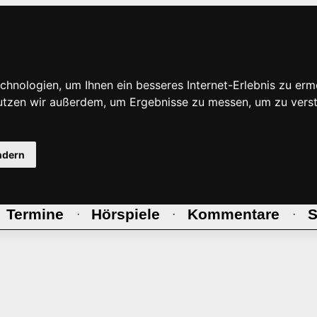
hnologien, um Ihnen ein besseres Internet-Erlebnis zu erm
nutzen wir außerdem, um Ergebnisse zu messen, um zu ve
ndern
Termine
Hörspiele
Kommentare
S
·
·
·