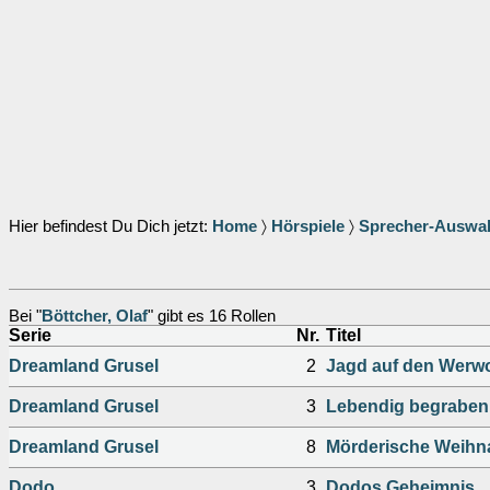
Hier befindest Du Dich jetzt:
Home
〉
Hörspiele
〉
Sprecher-Auswa
Bei "
Böttcher, Olaf
" gibt es 16 Rollen
Serie
Nr.
Titel
Dreamland Grusel
2
Jagd auf den Werwol
Dreamland Grusel
3
Lebendig begraben
Dreamland Grusel
8
Mörderische Weihn
Dodo
3
Dodos Geheimnis