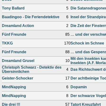
Tony Ballard
5
Die Satansdragone
Baadingoo - Die Feriendetektive
6
Insel der Strandpir
Dreamland Action
2
Die Zeit der Finster
Fünf Freunde
85
… und der verschw
TKKG
170
Schock im Schnee
Fünf Freunde
88
… und das Gespens
Mit den Insekten ka
Dreamland Grusel
10
Insekten (A.F. Morl
Christoph Schwarz - Detektiv des
4
Das Richtschwert 
Übersinnlichen
Geister-Schocker
17
Der achtbeinige To
MindNapping
6
Dopamin
MindNapping
8
Der schwarze Vogel
Die drei !!!
57
Tatort Kreuzfahrt