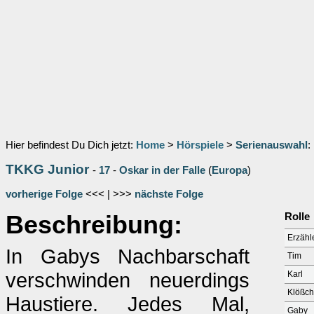
Hier befindest Du Dich jetzt:
Home
>
Hörspiele
>
Serienauswahl
:
TKKG Junior
-
17
-
Oskar in der Falle
(
Europa
)
vorherige Folge
<<< | >>>
nächste Folge
Beschreibung:
Rolle
Erzähl
In Gabys Nachbarschaft
Tim
verschwinden neuerdings
Karl
Klößche
Haustiere. Jedes Mal,
Gaby